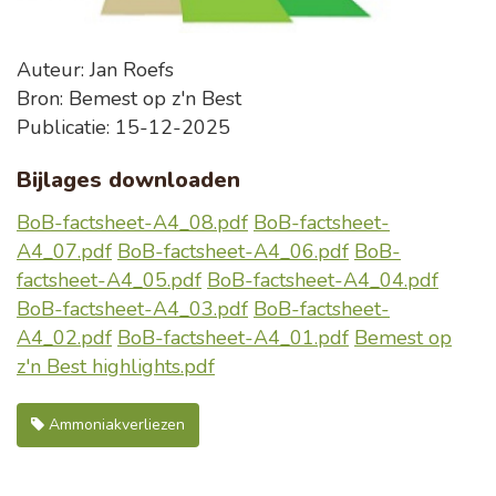
Auteur: Jan Roefs
Bron: Bemest op z'n Best
Publicatie: 15-12-2025
Bijlages downloaden
BoB-factsheet-A4_08.pdf
BoB-factsheet-
A4_07.pdf
BoB-factsheet-A4_06.pdf
BoB-
factsheet-A4_05.pdf
BoB-factsheet-A4_04.pdf
BoB-factsheet-A4_03.pdf
BoB-factsheet-
A4_02.pdf
BoB-factsheet-A4_01.pdf
Bemest op
z'n Best highlights.pdf
Ammoniakverliezen