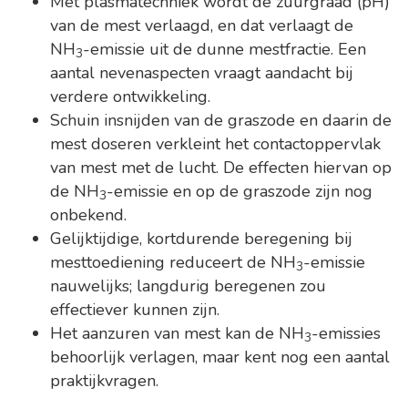
Met plasmatechniek wordt de zuurgraad (pH)
van de mest verlaagd, en dat verlaagt de
NH
-emissie uit de dunne mestfractie. Een
3
aantal nevenaspecten vraagt aandacht bij
verdere ontwikkeling.
Schuin insnijden van de graszode en daarin de
mest doseren verkleint het contactoppervlak
van mest met de lucht. De effecten hiervan op
de NH
-emissie en op de graszode zijn nog
3
onbekend.
Gelijktijdige, kortdurende beregening bij
mesttoediening reduceert de NH
-emissie
3
nauwelijks; langdurig beregenen zou
effectiever kunnen zijn.
Het aanzuren van mest kan de NH
-emissies
3
behoorlijk verlagen, maar kent nog een aantal
praktijkvragen.