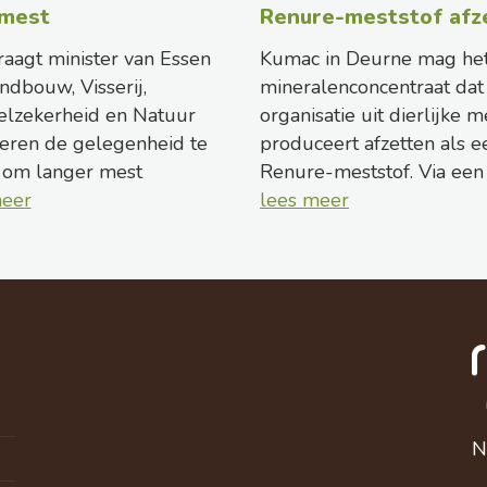
 mest
Renure-meststof afz
aagt minister van Essen
Kumac in Deurne mag he
ndbouw, Visserij,
mineralenconcentraat dat
elzekerheid en Natuur
organisatie uit dierlijke m
eren de gelegenheid te
produceert afzetten als e
 om langer mest
Renure-meststof. Via een 
meer
lees meer
N