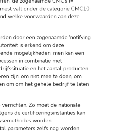
offen, de zogenaamde CMC’s (=
 mest valt onder de categorie CMC10:
ekend welke voorwaarden aan deze
rden door een zogenaamde ‘notifying
utoriteit is erkend om deze
hillende mogelijkheden: men kan een
rocessen in combinatie met
drijfssituatie en het aantal producten
ren zijn: om niet mee te doen, om
ren om om het gehele bedrijf te laten
e verrichten. Zo moet de nationale
ens de certificeringsinstanties kan
lysemethodes worden
tal parameters zelfs nog worden