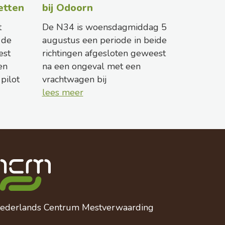
etten
bij Odoorn
t
De N34 is woensdagmiddag 5
 de
augustus een periode in beide
est
richtingen afgesloten geweest
en
na een ongeval met een
pilot
vrachtwagen bij
lees meer
ederlands Centrum Mestverwaarding