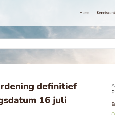
Home
Kenniscen
dening definitief
A
P
gsdatum 16 juli
B
O