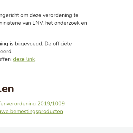
gericht om deze verordening te
nisterie van LNV, het onderzoek en
ng is bijgevoegd. De officiële
eerd.
ffen:
deze link
.
len
ffenverordening 2019/1009
euwe bemestingsproducten