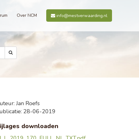
trum
Over NCM
info@mestverwaarding.nl
uteur: Jan Roefs
ublicatie: 28-06-2019
ijlages downloaden
J_L_2019_170_FULL_NL_TXT.pdf