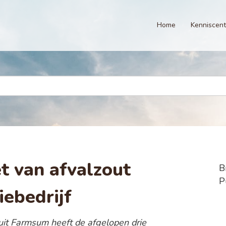
Home
Kenniscen
t van afvalzout
B
P
ebedrijf
 uit Farmsum heeft de afgelopen drie