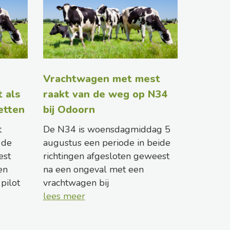
Vrachtwagen met mest
 als
raakt van de weg op N34
etten
bij Odoorn
t
De N34 is woensdagmiddag 5
 de
augustus een periode in beide
est
richtingen afgesloten geweest
en
na een ongeval met een
pilot
vrachtwagen bij
lees meer