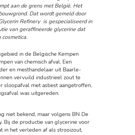
edumpt aan de grens met België. Het
bouwgrond. Dat wordt gemeld door
ycerin Refinery is gespecialiseerd in
utie van geraffineerde glycerine dat
 cosmetica.
nsgebied in de Belgische Kempen
pen van chemisch afval. Een
der en mesthandelaar uit Baarle-
nen vervuild industrieel zout te
r sloopafval met asbest aangetroffen,
gsafval was uitgereden.
og niet bekend, maar volgens BN De
. Bij de productie van glycerine voor
t in het verleden af als strooizout,