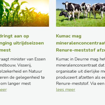
ringt aan op
Kumac mag
nging uitrijdseizoen
mineralenconcentraat
 mest
Renure-meststof afz
aagt minister van Essen
Kumac in Deurne mag he
ndbouw, Visserij,
mineralenconcentraat dat
elzekerheid en Natuur
organisatie uit dierlijke m
eren de gelegenheid te
produceert afzetten als e
 om langer mest
Renure-meststof. Via een 
meer
lees meer