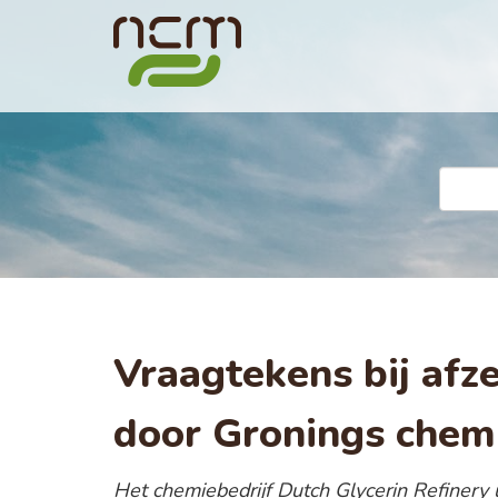
Vraagtekens bij afze
door Gronings chemi
Het chemiebedrijf Dutch Glycerin Refinery