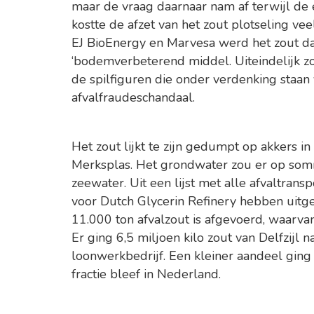
maar de vraag daarnaar nam af terwijl de
kostte de afzet van het zout plotseling ve
EJ BioEnergy en Marvesa werd het zout da
‘bodemverbeterend middel. Uiteindelijk zo
de spilfiguren die onder verdenking staa
afvalfraudeschandaal.
Het zout lijkt te zijn gedumpt op akkers i
Merksplas. Het grondwater zou er op somm
zeewater. Uit een lijst met alle afvaltran
voor Dutch Glycerin Refinery hebben uitgevo
11.000 ton afvalzout is afgevoerd, waarva
Er ging 6,5 miljoen kilo zout van Delfzijl 
loonwerkbedrijf. Een kleiner aandeel ging
fractie bleef in Nederland.