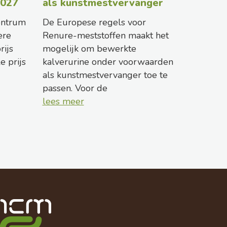
2027
als kunstmestvervanger
entrum
De Europese regels voor
ere
Renure-meststoffen maakt het
rijs
mogelijk om bewerkte
le prijs
kalverurine onder voorwaarden
als kunstmestvervanger toe te
passen. Voor de
lees meer