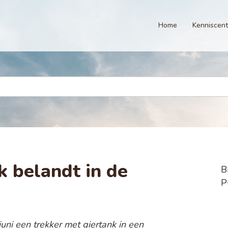
Home
Kenniscen
k belandt in de
B
P
uni een trekker met giertank in een