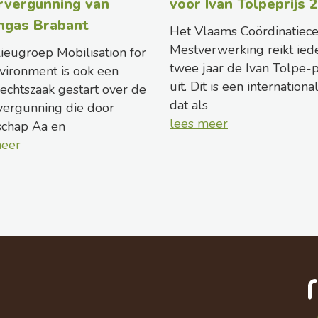
rvergunning van
voor Ivan Tolpeprijs 
ngas Brabant
Het Vlaams Coördinatiec
Mestverwerking reikt ied
ieugroep Mobilisation for
twee jaar de Ivan Tolpe-p
vironment is ook een
uit. Dit is een internationa
rechtszaak gestart over de
dat als
ergunning die door
lees meer
schap Aa en
meer