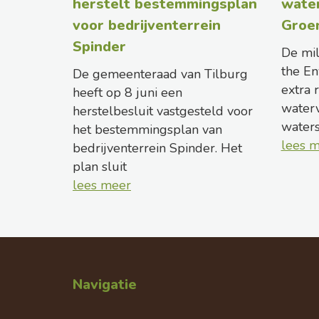
herstelt bestemmingsplan
wate
voor bedrijventerrein
Groe
Spinder
De mil
the En
De gemeenteraad van Tilburg
extra 
heeft op 8 juni een
waterv
herstelbesluit vastgesteld voor
water
het bestemmingsplan van
lees 
bedrijventerrein Spinder. Het
plan sluit
lees meer
Navigatie