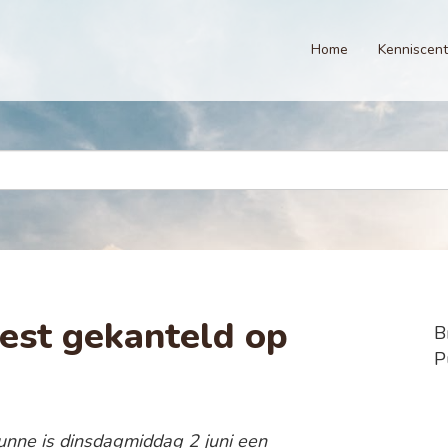
Home
Kenniscen
st gekanteld op
B
P
unne is dinsdagmiddag 2 juni een