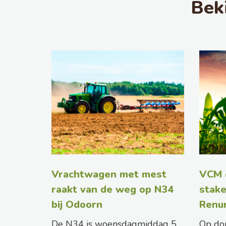
Bek
Vrachtwagen met mest
VCM 
raakt van de weg op N34
stake
bij Odoorn
Renu
De N34 is woensdagmiddag 5
Op do