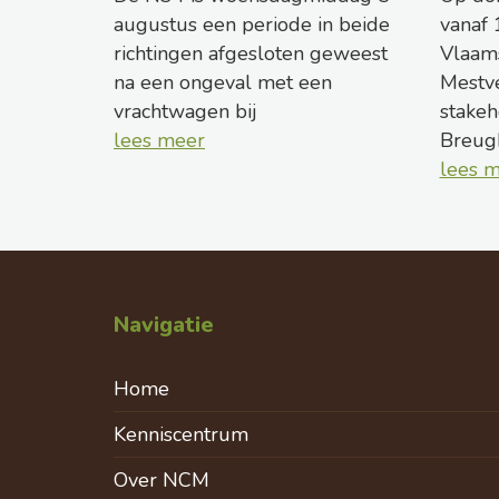
augustus een periode in beide
vanaf 
richtingen afgesloten geweest
Vlaam
na een ongeval met een
Mestv
vrachtwagen bij
stakeh
lees meer
Breug
lees 
Navigatie
Home
Kenniscentrum
Over NCM