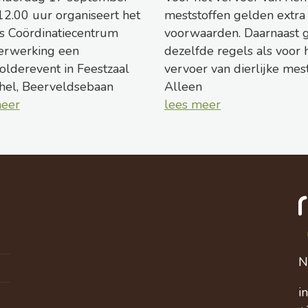
12.00 uur organiseert het
meststoffen gelden extra
s Coördinatiecentrum
voorwaarden. Daarnaast 
erwerking een
dezelfde regels als voor 
olderevent in Feestzaal
vervoer van dierlijke mest
hel, Beerveldsebaan
Alleen
meer
lees meer
N
i