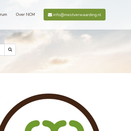
trum
Over NCM
info@mestverwaarding.nl