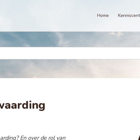
Home
Kenniscen
waarding
rding? En over de rol van