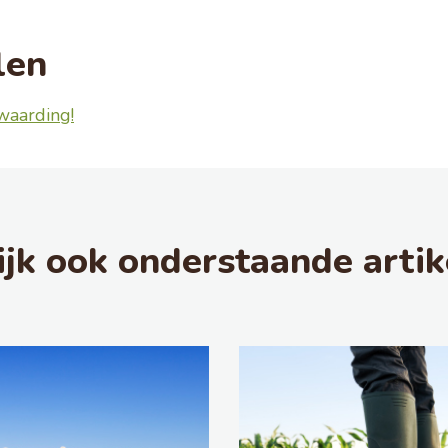
len
waarding!
ijk ook onderstaande artik