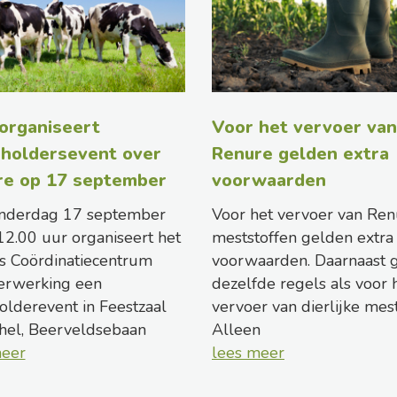
organiseert
Voor het vervoer van
holdersevent over
Renure gelden extra
re op 17 september
voorwaarden
nderdag 17 september
Voor het vervoer van Ren
12.00 uur organiseert het
meststoffen gelden extra
s Coördinatiecentrum
voorwaarden. Daarnaast 
erwerking een
dezelfde regels als voor 
olderevent in Feestzaal
vervoer van dierlijke mest
hel, Beerveldsebaan
Alleen
meer
lees meer