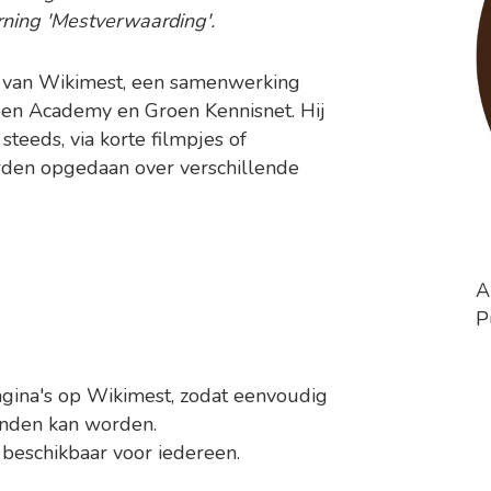
rning 'Mestverwaarding'.
l van Wikimest, een samenwerking
n Academy en Groen Kennisnet. Hij
teeds, via korte filmpjes of
orden opgedaan over verschillende
A
P
agina's op Wikimest, zodat eenvoudig
onden kan worden.
n beschikbaar voor iedereen.