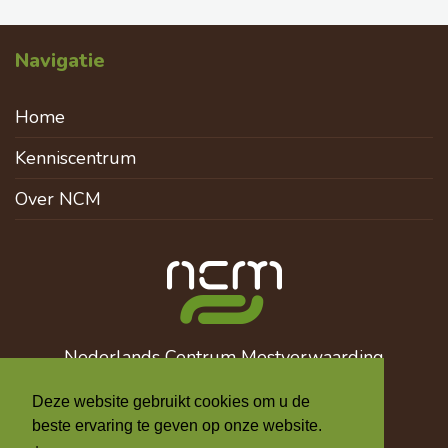
Navigatie
Home
Kenniscentrum
Over NCM
Nederlands Centrum Mestverwaarding
info@mestverwaarding.nl
Deze website gebruikt cookies om u de
+31 6 510 137 12
beste ervaring te geven op onze website.